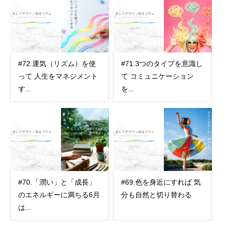
#72.運気（リズム）を使
#71.3つのタイプを意識し
って 人生をマネジメント
て コミュニケーション
す...
を...
#70.「潤い」と「成長」
#69.色を身近にすれば 気
のエネルギーに満ちる6月
分も自然と切り替わる
は...